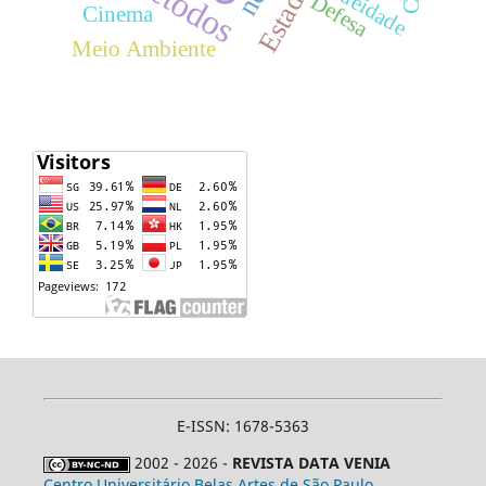
Métodos
Judeidade
Defesa
Cinema
Meio Ambiente
E-ISSN: 1678-5363
2002 - 2026 -
REVISTA DATA VENIA
Centro Universitário Belas Artes de São Paulo