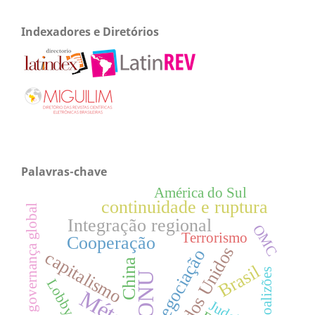
Indexadores e Diretórios
Palavras-chave
América do Sul
continuidade e ruptura
governança global
Integração regional
OMC
Terrorismo
Cooperação
Estados Unidos
negociação
capitalismo
China
Brasil
Coalizões
ONU
Lobby