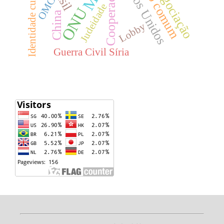
Estados Unidos
Senso comum
Identidade cultural
negociação
Cooperação
OMC
Judeidade
ONU
China
Lobby
Guerra Civil Síria