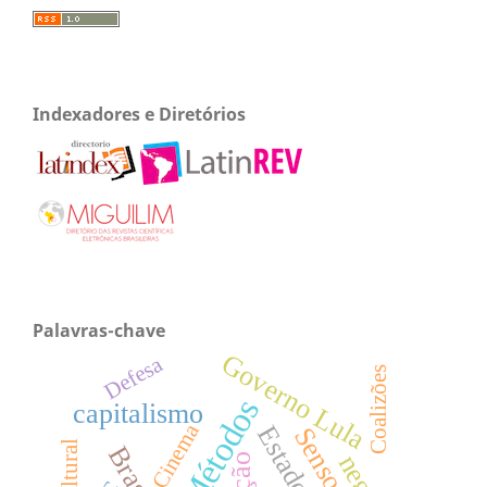
Indexadores e Diretórios
Palavras-chave
Governo Lula
Defesa
Coalizões
Métodos
capitalismo
Cinema
Brasil