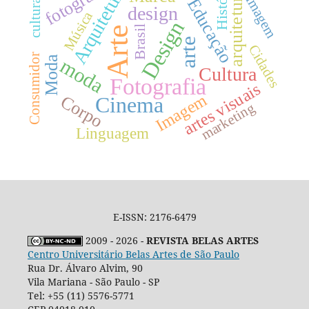
fotografia
Arquitetura
História
arquitetura
imagem
Educação
cultura
design
Música
Design
Brasil
Arte
arte
Cidades
Consumidor
Moda
moda
Cultura
Fotografia
artes visuais
Imagem
Corpo
Cinema
marketing
Linguagem
E-ISSN: 2176-6479
2009 - 2026 -
REVISTA BELAS ARTES
Centro Universitário Belas Artes de São Paulo
Rua Dr. Álvaro Alvim, 90
Vila Mariana - São Paulo - SP
Tel: +55 (11) 5576-5771