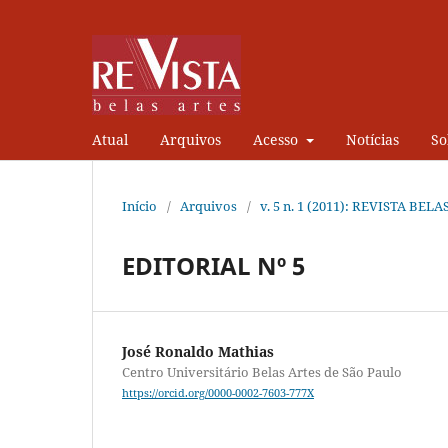
Atual
Arquivos
Acesso
Notícias
S
Início
/
Arquivos
/
v. 5 n. 1 (2011): REVISTA BEL
EDITORIAL Nº 5
José Ronaldo Mathias
Centro Universitário Belas Artes de São Paulo
https://orcid.org/0000-0002-7603-777X