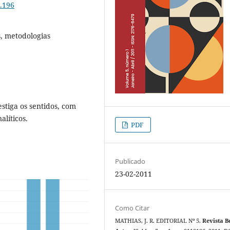
1.196
, metodologias
estiga os sentidos, com
líticos.
PDF
Publicado
23-02-2011
Como Citar
MATHIAS, J. R. EDITORIAL Nº 5.
Revista B