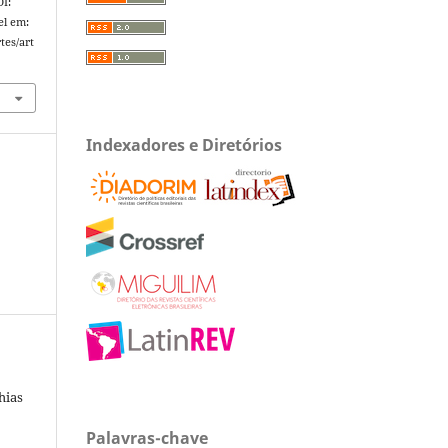
OI:
el em:
tes/art
Indexadores e Diretórios
hias
Palavras-chave