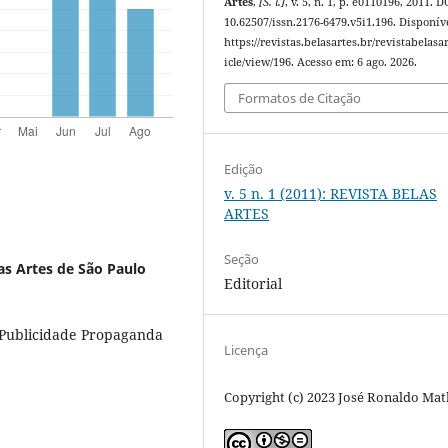
Artes
,
[S. l.]
, v. 5, n. 1, p. e0110196, 2011. D
10.62507/issn.2176-6479.v5i1.196. Disponív
https://revistas.belasartes.br/revistabelasar
icle/view/196. Acesso em: 6 ago. 2026.
Formatos de Citação
Edição
v. 5 n. 1 (2011): REVISTA BELAS
ARTES
Seção
as Artes de São Paulo
Editorial
 Publicidade Propaganda
Licença
Copyright (c) 2023 José Ronaldo Mat