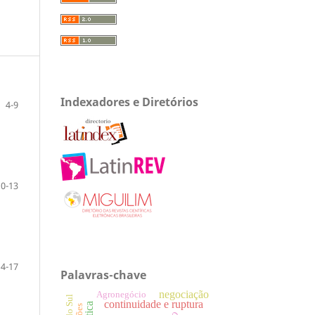
Indexadores e Diretórios
4-9
10-13
14-17
Palavras-chave
negociação
Agronegócio
continuidade e ruptura