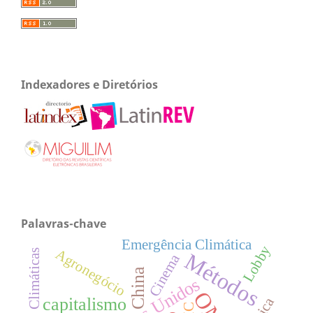
Indexadores e Diretórios
Palavras-chave
Emergência Climática
Lobby
Agronegócio
Mudanças Climáticas
Métodos
Cinema
China
Estados Unidos
capitalismo