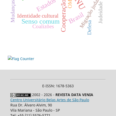
ONU
Migração judaica
OMC
Cooperação
Judeidade
Brasil
Identidade cultural
Senso comum
Defesa
Coalizões
E-ISSN: 1678-5363
2002 - 2026 -
REVISTA DATA VENIA
Centro Universitário Belas Artes de São Paulo
Rua Dr. Álvaro Alvim, 90
Vila Mariana - São Paulo - SP
Tel: +55 (11) 5576-5771