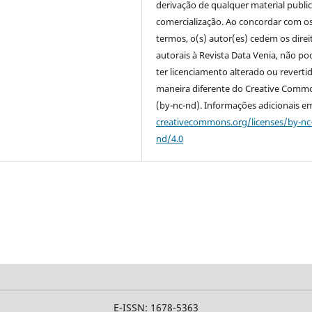
derivação de qualquer material publi
comercialização. Ao concordar com o
termos, o(s) autor(es) cedem os direi
autorais à Revista Data Venia, não p
ter licenciamento alterado ou reverti
maneira diferente do Creative Comm
(by-nc-nd). Informações adicionais e
creativecommons.org/licenses/by-nc
nd/4.0
E-ISSN: 1678-5363