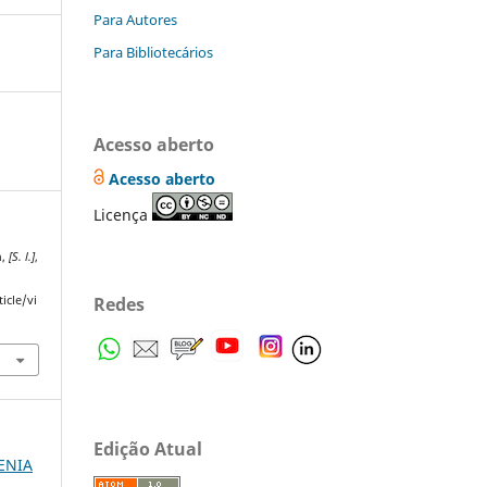
Para Autores
Para Bibliotecários
Acesso aberto
Acesso aberto
Licença
a
,
[S. l.]
,
Redes
icle/vi
Edição Atual
VENIA