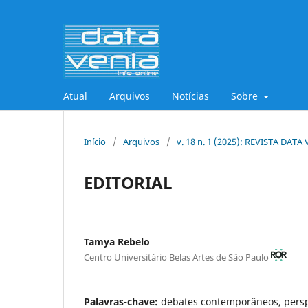
Atual
Arquivos
Notícias
Sobre
Início
/
Arquivos
/
v. 18 n. 1 (2025): REVISTA DATA
EDITORIAL
Tamya Rebelo
Centro Universitário Belas Artes de São Paulo
Palavras-chave:
debates contemporâneos, perspe