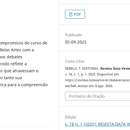
PDF
Publicado
05-09-2025
 compromisso do curso de
 Belas Artes com a
 aos debates
Como Citar
nido reflete a
REBELO, T. EDITORIAL.
Revista Data Veni
as que atravessam o
v. 18, n. 1, p. 1, 2025. Disponível em:
do tanto sua
https://revistas.belasartes.br/datavenia/art
́tica para a compreensão
ew/648. Acesso em: 8 ago. 2026.
Formatos de Citação
Edição
v. 18 n. 1 (2025): REVISTA DATA 