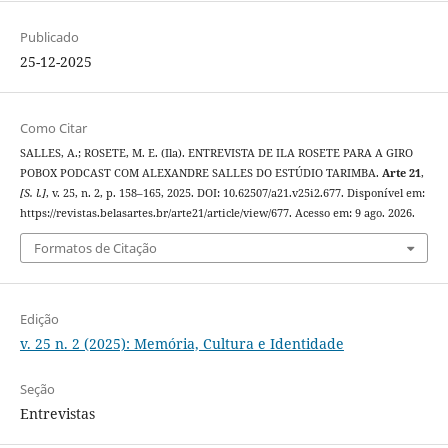
Publicado
25-12-2025
Como Citar
SALLES, A.; ROSETE, M. E. (Ila). ENTREVISTA DE ILA ROSETE PARA A GIRO
POBOX PODCAST COM ALEXANDRE SALLES DO ESTÚDIO TARIMBA.
Arte 21
,
[S. l.]
, v. 25, n. 2, p. 158–165, 2025. DOI: 10.62507/a21.v25i2.677. Disponível em:
https://revistas.belasartes.br/arte21/article/view/677. Acesso em: 9 ago. 2026.
Formatos de Citação
Edição
v. 25 n. 2 (2025): Memória, Cultura e Identidade
Seção
Entrevistas