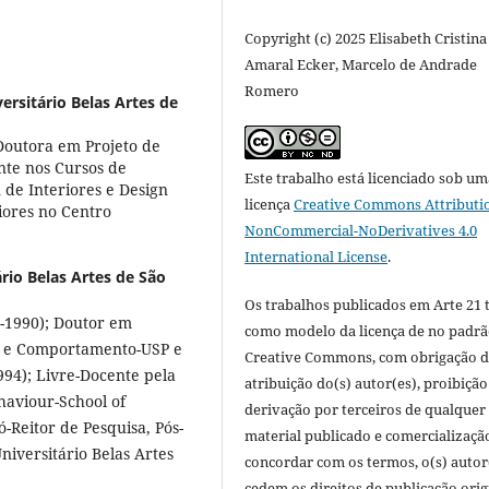
Copyright (c) 2025 Elisabeth Cristina
Amaral Ecker, Marcelo de Andrade
Romero
ersitário Belas Artes de
Doutora em Projeto de
nte nos Cursos de
Este trabalho está licenciado sob um
de Interiores e Design
licença
Creative Commons Attributi
iores no Centro
NonCommercial-NoDerivatives 4.0
International License
.
rio Belas Artes de São
Os trabalhos publicados em Arte 21
-1990); Doutor em
como modelo da licença de no padr
ca e Comportamento-USP e
Creative Commons, com obrigação 
994); Livre-Docente pela
atribuição do(s) autor(es), proibição
haviour-School of
derivação por terceiros de qualquer
-Reitor de Pesquisa, Pós-
material publicado e comercializaçã
iversitário Belas Artes
concordar com os termos, o(s) autor
cedem os direitos de publicação orig