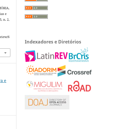
ÓRIA,
as e
25, n. 2,
/view/6
Indexadores e Diretórios
ra e