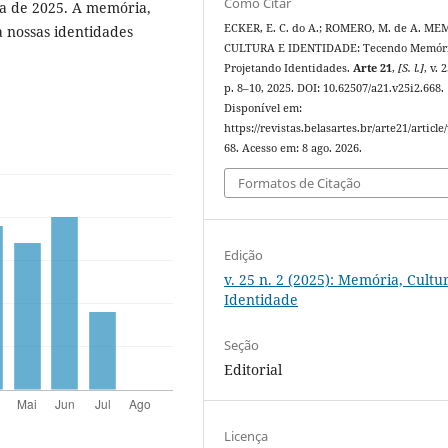
Como Citar
ica de 2025. A memória,
ECKER, E. C. do A.; ROMERO, M. de A. MEM
a nossas identidades
CULTURA E IDENTIDADE: Tecendo Memóri
Projetando Identidades.
Arte 21
,
[S. l.]
, v. 
p. 8–10, 2025. DOI: 10.62507/a21.v25i2.668.
Disponível em:
https://revistas.belasartes.br/arte21/article
68. Acesso em: 8 ago. 2026.
Formatos de Citação
Edição
v. 25 n. 2 (2025): Memória, Cultu
Identidade
Seção
Editorial
Licença